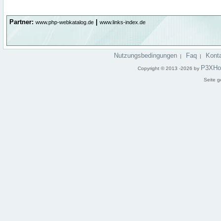
Partner:
|
www.php-webkatalog.de
www.links-index.de
Nutzungsbedingungen
Faq
Kont
|
|
P3XHo
Copyright © 2013 -2026 by
Seite g