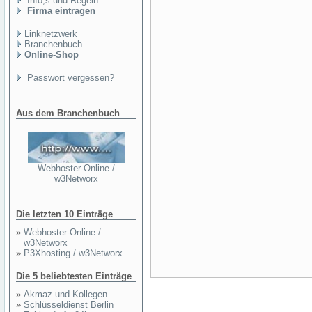
Info,s und Regeln
Firma eintragen
Linknetzwerk
Branchenbuch
Online-Shop
Passwort vergessen?
Aus dem Branchenbuch
Webhoster-Online /
w3Networx
Die letzten 10 Einträge
»
Webhoster-Online /
w3Networx
»
P3Xhosting / w3Networx
Die 5 beliebtesten Einträge
»
Akmaz und Kollegen
»
Schlüsseldienst Berlin