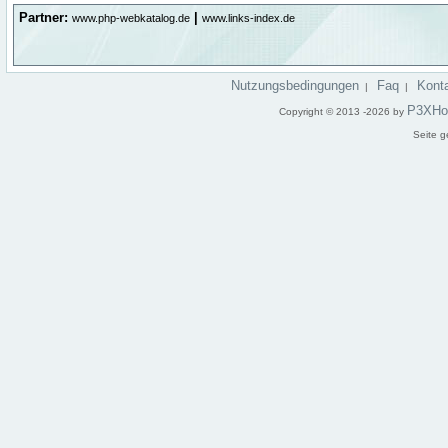
Partner:
|
www.php-webkatalog.de
www.links-index.de
Nutzungsbedingungen
Faq
Kont
|
|
P3XHo
Copyright © 2013 -2026 by
Seite g