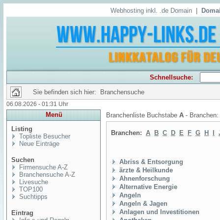
Webhosting inkl. .de Domain
|
Domai
Schnellsuche:
Sie befinden sich hier: Branchensuche
06.08.2026 - 01:31 Uhr
Menü
Branchenliste Buchstabe
A
- Branchen
Listing
Branchen:
A
B
C
D
E
F
G
H
I
Topliste Besucher
Neue Einträge
Suchen
Abriss & Entsorgung
Firmensuche A-Z
ärzte & Heilkunde
Branchensuche A-Z
Ahnenforschung
Livesuche
Alternative Energie
TOP100
Angeln
Suchtipps
Angeln & Jagen
Anlagen und Investitionen
Eintrag