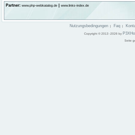
Partner:
|
www.php-webkatalog.de
www.links-index.de
Nutzungsbedingungen
Faq
Kont
|
|
P3XHo
Copyright © 2013 -2026 by
Seite g