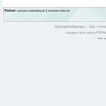
Partner:
|
www.php-webkatalog.de
www.links-index.de
Nutzungsbedingungen
Faq
Kont
|
|
P3XHo
Copyright © 2013 -2026 by
Seite g