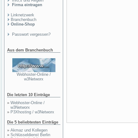
Info,s und Regeln
Firma eintragen
Linknetzwerk
Branchenbuch
Online-Shop
Passwort vergessen?
Aus dem Branchenbuch
Webhoster-Online /
w3Networx
Die letzten 10 Einträge
»
Webhoster-Online /
w3Networx
»
P3Xhosting / w3Networx
Die 5 beliebtesten Einträge
»
Akmaz und Kollegen
»
Schlüsseldienst Berlin