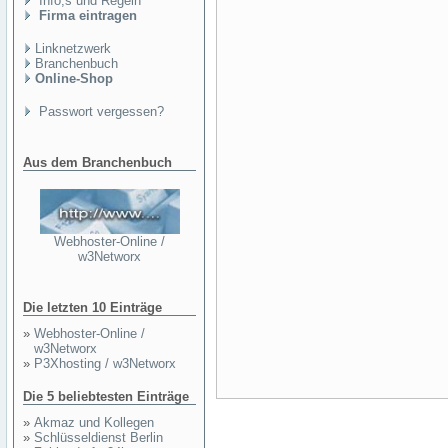
Info,s und Regeln
Firma eintragen
Linknetzwerk
Branchenbuch
Online-Shop
Passwort vergessen?
Aus dem Branchenbuch
Webhoster-Online /
w3Networx
Die letzten 10 Einträge
»
Webhoster-Online /
w3Networx
»
P3Xhosting / w3Networx
Die 5 beliebtesten Einträge
»
Akmaz und Kollegen
»
Schlüsseldienst Berlin