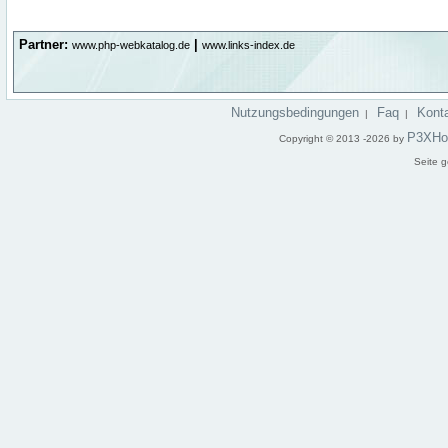
Partner:
|
www.php-webkatalog.de
www.links-index.de
Nutzungsbedingungen
Faq
Kont
|
|
P3XHo
Copyright © 2013 -2026 by
Seite g