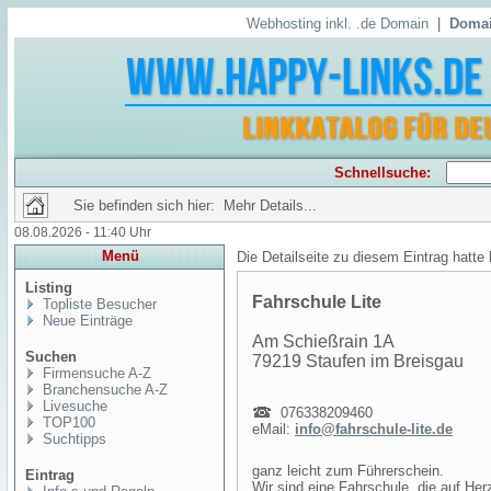
Webhosting inkl. .de Domain
|
Domai
Schnellsuche:
Sie befinden sich hier: Mehr Details...
08.08.2026 - 11:40 Uhr
Menü
Die Detailseite zu diesem Eintrag hatte
Listing
Fahrschule Lite
Topliste Besucher
Neue Einträge
Am Schießrain 1A
Suchen
79219 Staufen im Breisgau
Firmensuche A-Z
Branchensuche A-Z
Livesuche
076338209460
TOP100
eMail:
info@fahrschule-lite.de
Suchtipps
ganz leicht zum Führerschein.
Eintrag
Wir sind eine Fahrschule, die auf Herz