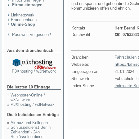
Info,s und Regeln
und entspannt und geben dir die Siche
Firma eintragen
kommunizieren offen und ehrlich.
Linknetzwerk
Branchenbuch
Online-Shop
Kontakt:
Herr Bernd
Passwort vergessen?
Durchwahl:
0763382
Aus dem Branchenbuch
Branchen:
Fahrschulen 
Webseite:
https://fahrs
P3Xhosting / w3Networx
Eingetragen am:
21.01.2024
Stichworte:
Fahrschule L
Index-Suche:
Indexierte Se
Die letzten 10 Einträge
»
Webhoster-Online /
w3Networx
»
P3Xhosting / w3Networx
Die 5 beliebtesten Einträge
»
Akmaz und Kollegen
»
Schlüsseldienst Berlin
Zehlendorf - 24h
Schlüsselnotdienst