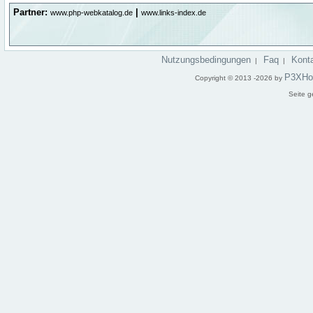
Partner:
|
www.php-webkatalog.de
www.links-index.de
Nutzungsbedingungen
Faq
Kont
|
|
P3XHo
Copyright © 2013 -2026 by
Seite g