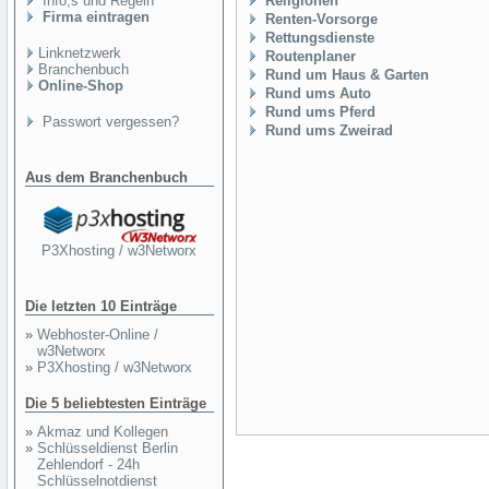
Info,s und Regeln
Religionen
Firma eintragen
Renten-Vorsorge
Rettungsdienste
Linknetzwerk
Routenplaner
Branchenbuch
Rund um Haus & Garten
Online-Shop
Rund ums Auto
Rund ums Pferd
Passwort vergessen?
Rund ums Zweirad
Aus dem Branchenbuch
P3Xhosting / w3Networx
Die letzten 10 Einträge
»
Webhoster-Online /
w3Networx
»
P3Xhosting / w3Networx
Die 5 beliebtesten Einträge
»
Akmaz und Kollegen
»
Schlüsseldienst Berlin
Zehlendorf - 24h
Schlüsselnotdienst