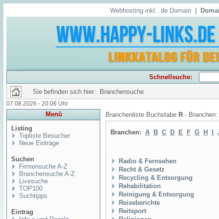
Webhosting inkl. .de Domain
|
Domai
Schnellsuche:
Sie befinden sich hier: Branchensuche
07.08.2026 - 20:06 Uhr
Menü
Branchenliste Buchstabe
R
- Branchen
Listing
Branchen:
A
B
C
D
E
F
G
H
I
Topliste Besucher
Neue Einträge
Suchen
Radio & Fernsehen
Firmensuche A-Z
Recht & Gesetz
Branchensuche A-Z
Recycling & Entsorgung
Livesuche
Rehabilitation
TOP100
Reinigung & Entsorgung
Suchtipps
Reiseberichte
Reitsport
Eintrag