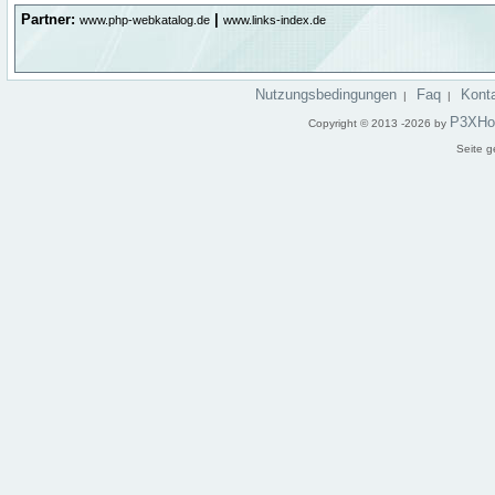
Partner:
|
www.php-webkatalog.de
www.links-index.de
Nutzungsbedingungen
Faq
Kont
|
|
P3XHo
Copyright © 2013 -2026 by
Seite g