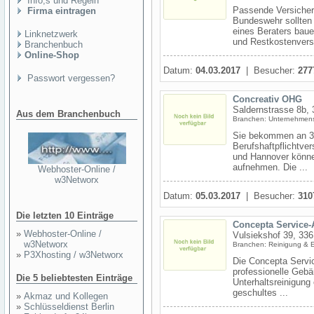
Info,s und Regeln
Passende Versicheru
Firma eintragen
Bundeswehr sollten
eines Beraters bau
Linknetzwerk
und Restkostenversi
Branchenbuch
Online-Shop
Datum:
04.03.2017
| Besucher:
277
Passwort vergessen?
Concreativ OHG
Saldernstrasse 8b,
Aus dem Branchenbuch
Branchen: Unternehmen
Sie bekommen an 3 
Berufshaftpflichtv
und Hannover könne
aufnehmen. Die ...
Webhoster-Online /
w3Networx
Datum:
05.03.2017
| Besucher:
310
Die letzten 10 Einträge
Concepta Service-
»
Webhoster-Online /
Vulsiekshof 39, 336
w3Networx
Branchen: Reinigung & 
»
P3Xhosting / w3Networx
Die Concepta Servic
professionelle Gebä
Die 5 beliebtesten Einträge
Unterhaltsreinigung
geschultes ...
»
Akmaz und Kollegen
»
Schlüsseldienst Berlin