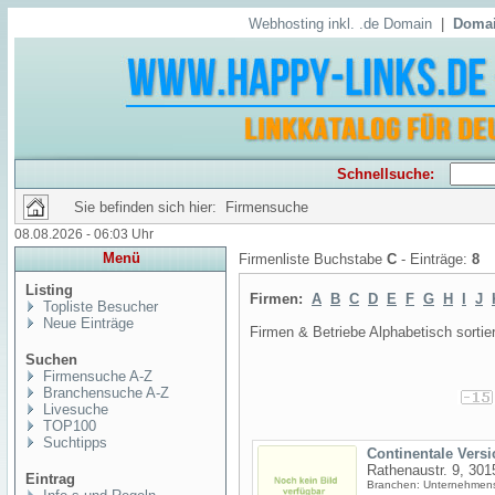
Webhosting inkl. .de Domain
|
Domai
Schnellsuche:
Sie befinden sich hier: Firmensuche
08.08.2026 - 06:03 Uhr
Menü
Firmenliste Buchstabe
C
- Einträge:
8
Listing
Firmen:
A
B
C
D
E
F
G
H
I
J
Topliste Besucher
Neue Einträge
Firmen & Betriebe Alphabetisch sortier
Suchen
Firmensuche A-Z
Branchensuche A-Z
Livesuche
TOP100
Suchtipps
Continentale Vers
Rathenaustr. 9, 301
Eintrag
Branchen: Unternehmen