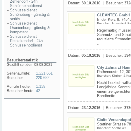
Zehlendorf - 24h
Datum:
30.10.2016
| Besucher:
372
Schlüsselnotdienst
»
Schlüsseldienst
Schöneberg - günstig &
CLEANTEC GmbH R
seriös
In der Kerz 8, 74545
»
Schlüsseldienst
Branchen: Industrie & P
Oranienburg - günstig &
Regelmäßig müssen 
kompetent
Schmutz- und Staub
»
Schlüsseldienst
reduzierte Stromein
Reinickendorf - 24h
...
Schlüsselnotdienst
Datum:
05.10.2016
| Besucher:
394
Besucherstatistik
Gezählt seit dem 08.08.2021
City Zahnarzt Han
Rathenaustr. 12, 3
Seitenaufrufe:
1.221.661
Branchen: Kliniken & Kr
Besucher:
220.682
Recht herzlich will
Aufrufe heute:
1.139
Langjährige Kenntni
Besucher heute:
42
einem zeitgerechten
Bandbreite ...
Datum:
23.12.2016
| Besucher:
373
Cialis Versandapo
Stettiner Strasse 78
Branchen: Apotheken