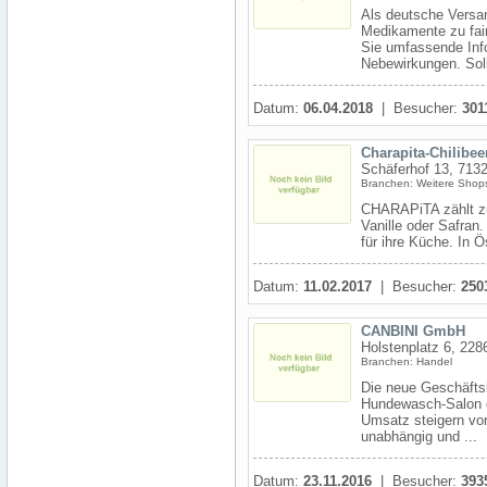
Als deutsche Versa
Medikamente zu fair
Sie umfassende Inf
Nebewirkungen. Soll
Datum:
06.04.2018
| Besucher:
301
Charapita-Chilibeer
Schäferhof 13, 7132
Branchen: Weitere Shops
CHARAPiTA zählt zu 
Vanille oder Safran
für ihre Küche. In Ö
Datum:
11.02.2017
| Besucher:
250
CANBINI GmbH
Holstenplatz 6, 22
Branchen: Handel
Die neue Geschäfts
Hundewasch-Salon od
Umsatz steigern vo
unabhängig und ...
Datum:
23.11.2016
| Besucher:
393