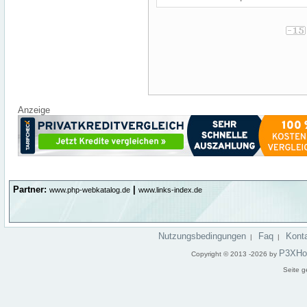
Anzeige
Partner:
|
www.php-webkatalog.de
www.links-index.de
Nutzungsbedingungen
Faq
Kont
|
|
P3XHo
Copyright © 2013 -2026 by
Seite g